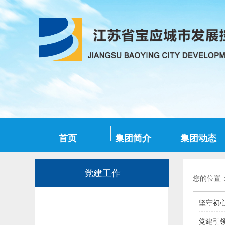
首页
集团简介
集团动态
党建工作
您的位置：
坚守初心
党建引