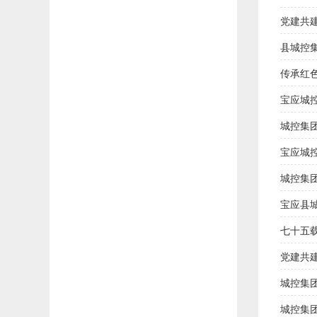
党建共
县城控集
宝应城
城控集
宝应城控
城控集
宝应县城
七十五
党建共
城控集
城控集