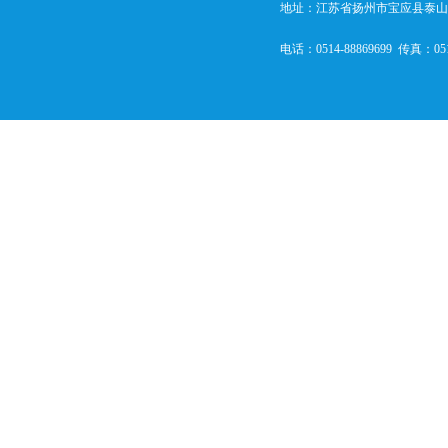
地址：江苏省扬州市宝应县泰山
电话：
0514-88869699
  传真：
05