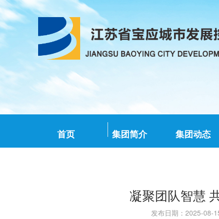
首页
集团简介
集团动态
凝聚团队智慧 
发布日期：2025-08