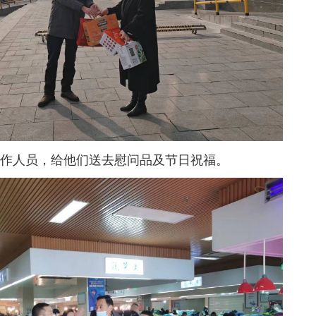
作人员，给他们送去慰问品及节日祝福。