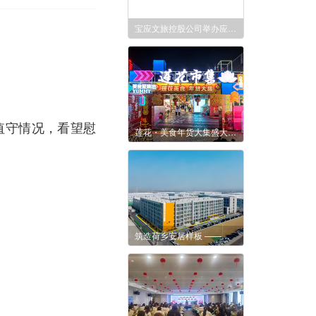
宝应文旅控股公司举办应急救护知识培训
值守情况，看望慰
莲花・美食年货大集盛大开幕
筑造荷乡安居样板 ——绿之源公司荷兴苑保障性租赁住房 项目荣获江苏省人居环境范例奖