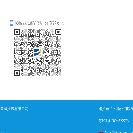
长按或扫码识别 分享给好友
有限公司         
维护单位：扬州国联系统集
苏ICP备20045227号