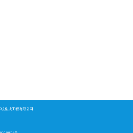
成工程有限公司         