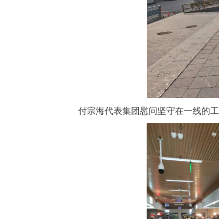
付宗海代表集团慰问坚守在一线的工