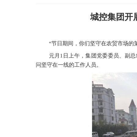
城控集团开
“节日期间，你们坚守在农贸市场的
元月1日上午，集团党委委员、副
问坚守在一线的工作人员。