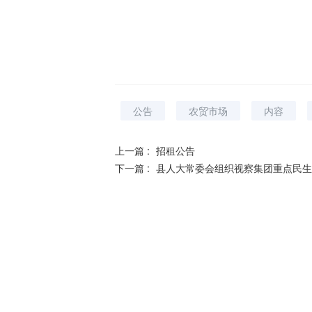
宝应县益
202
公告
农贸市场
内容
上一篇 :
招租公告
下一篇 :
县人大常委会组织视察集团重点民生